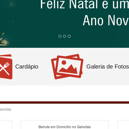
Cardápio
Galeria de Fotos
Gaivotas
Beirute em Domicílio no Gaivotas